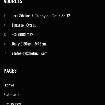
ADDRESS
Jean Sibelius & Γεωργίου Παυλίδη 12
Limassol, Cyprus
+35799817412
Daily: 6:30am - 9:45pm
stefos-cy@hotmail.com
PAGES
Home
Schedule
Programs